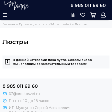
8 985 011 69 60
Главная
Производители
MM Lampadari
Люстры
Люстры
В данной категории пока пусто. Совсем скоро
мы наполним её замечательными товарами!
8 985 011 69 60
67@prostosvet.ru
Пн-пт с 10 до 18 часов
ИП Муксунов Сергей Алексеевич