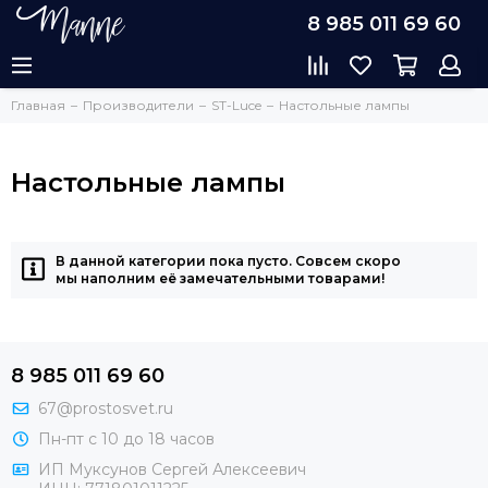
8 985 011 69 60
Главная
Производители
ST-Luce
Настольные лампы
Настольные лампы
В данной категории пока пусто. Совсем скоро
мы наполним её замечательными товарами!
8 985 011 69 60
67@prostosvet.ru
Пн-пт с 10 до 18 часов
ИП Муксунов Сергей Алексеевич