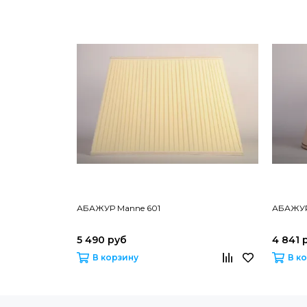
АБАЖУР Manne 601
АБАЖУР
5 490 руб
4 841 
В корзину
В к