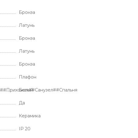
Бронза
Латунь
Бронза
Латунь
Бронза
Плафон
я##Прихожая##Санузел##Спальня
Белый
Да
Керамика
IP 20