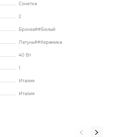
Сонетка
2
Бронза##Белый
Латунь##Керамика
40 Вт
1
Италия
Италия