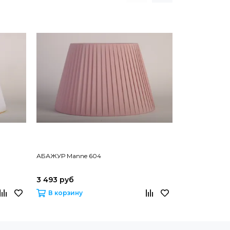
АБАЖУР Manne 604
АБАЖУР Mann
3 493 руб
2 694 руб
В корзину
В корзину