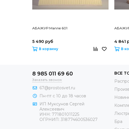
АБАЖУР Manne 601
АБАЖУР
5 490 руб
4 841 
В корзину
В к
8 985 011 69 60
ВСЕ Т
Заказать звонок
Распр
67@prostosvet.ru
Произ
Пн-пт с 10 до 18 часов
Новин
ИП Муксунов Сергей
Компл
Алексеевич
Люстр
ИНН: 771801011225
ОГРНИП: 318774600536027
Бра