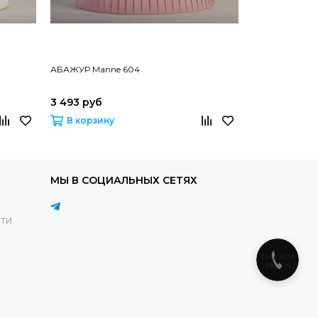
АБАЖУР Manne 604
АБАЖУР Mann
3 493 руб
2 694 руб
В корзину
В корзину
МЫ В СОЦИАЛЬНЫХ СЕТЯХ
ти
Закажите
звонок