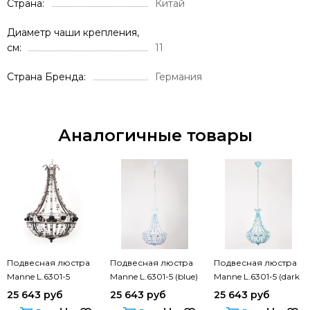
Страна
Китай
Диаметр чаши крепления,
см
11
Страна Бренда
Германия
Аналогичные товары
Подвесная люстра
Подвесная люстра
Подвесная люстра
Manne L.6301-5
Manne L.6301-5 (blue)
Manne L.6301-5 (dark
(black)
blue)
25 643 руб
25 643 руб
25 643 руб