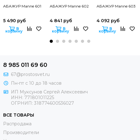
АБАЖУР Manne 601
АБАЖУР Manne 602
АБАЖУР Manne 603
5 490 руб
4 841 руб
4 092 руб
В
В
В
корзину
корзину
корзину
8 985 011 69 60
67@prostosvet.ru
Пн-пт с 10 до 18 часов
ИП Муксунов Сергей Алексеевич
ИНН: 771801011225
ОГРНИП: 318774600536027
ВСЕ ТОВАРЫ
Распродажа
Производители