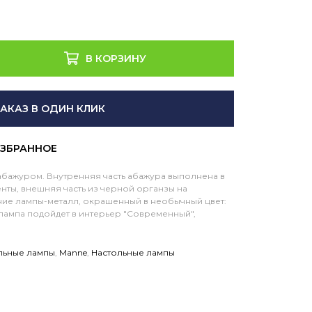
В КОРЗИНУ
ЗАКАЗ В ОДИН КЛИК
абажуром. Внутренняя часть абажура выполнена в
нты, внешняя часть из черной органзы на
ние лампы-металл, окрашенный в необычный цвет:
 лампа подойдет в интерьер "Современный",
льные лампы
,
Manne
,
Настольные лампы