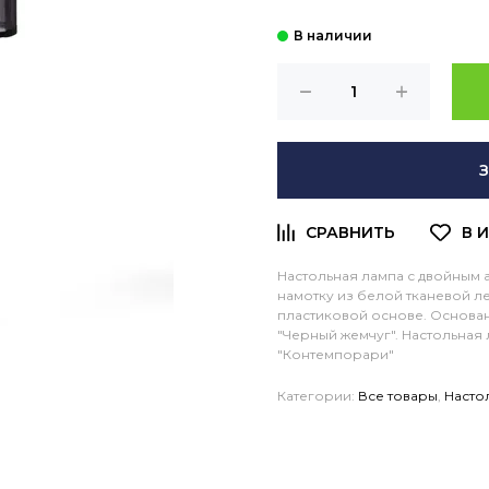
Настольная лампа с двойным 
намотку из белой тканевой ле
пластиковой основе. Основа
"Черный жемчуг". Настольная
"Контемпорари"
Категории:
Все товары
,
Насто