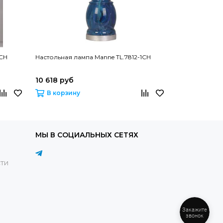
1CH
Настольная лампа Manne TL.7812-1CH
Настольная ла
10 618 руб
10 618 руб
В корзину
В корзину
МЫ В СОЦИАЛЬНЫХ СЕТЯХ
ти
Закажите
звонок