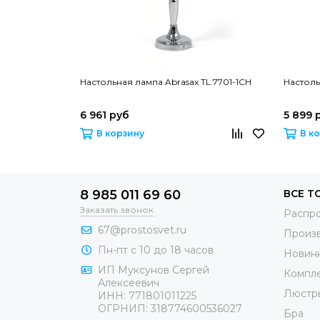
Настольная лампа Abrasax TL.7701-1CH
Настоль
6 961 руб
5 899 
В корзину
В к
8 985 011 69 60
ВСЕ Т
Заказать звонок
Распр
67@prostosvet.ru
Произ
Пн-пт с 10 до 18 часов
Новин
ИП Муксунов Сергей
Компл
Алексеевич
Люстр
ИНН: 771801011225
ОГРНИП: 318774600536027
Бра