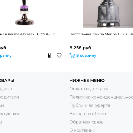
ная лампа Abrasax TL.7706-1BL
Настольная лампа Manne TL.7811-
руб
8 258 руб
орзину
В корзину
ОВАРЫ
НИЖНЕЕ МЕНЮ
одажа
Оплата и доставка
водители
Политика конфиденциальнос
ки
Публичная оферта
ектующие
Возврат и обмен
ы
Обратная связь
О компании