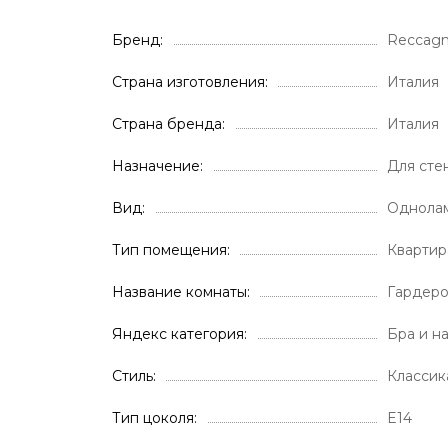
Бренд
Reccagn
Страна изготовления
Италия
Страна бренда
Италия
Назначение
Для сте
Вид
Однола
Тип помещения
Кварти
Название комнаты
Гардер
Яндекс категория
Бра и н
Стиль
Классик
Тип цоколя
E14