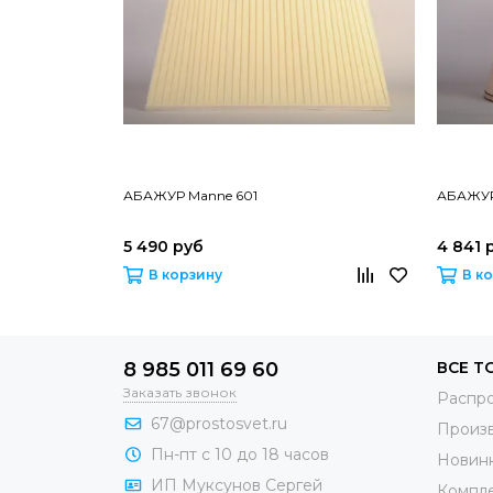
АБАЖУР Manne 601
АБАЖУР
5 490 руб
4 841 
В корзину
В к
8 985 011 69 60
ВСЕ Т
Заказать звонок
Распр
67@prostosvet.ru
Произ
Пн-пт с 10 до 18 часов
Новин
ИП Муксунов Сергей
Компл