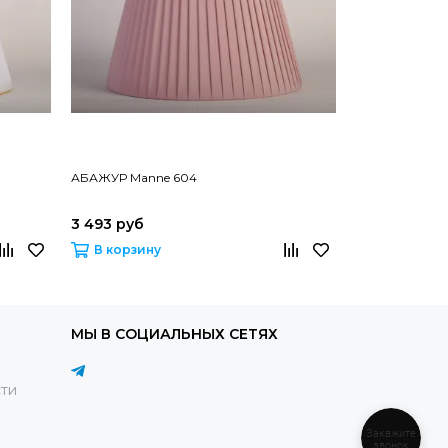
АБАЖУР Manne 604
АБАЖУР Mann
3 493 руб
2 694 руб
В корзину
В корзину
МЫ В СОЦИАЛЬНЫХ СЕТЯХ
ти
Закажите
звонок