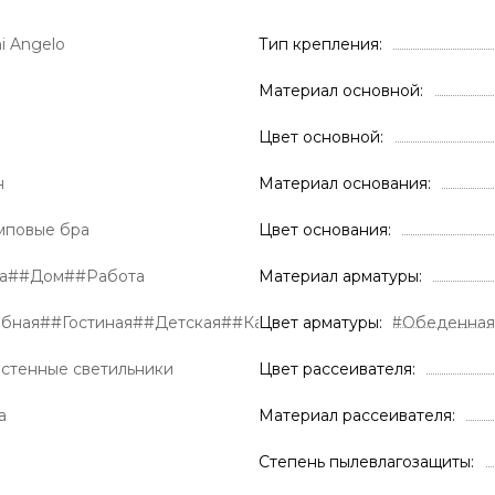
i Angelo
Тип крепления
Материал основной
Цвет основной
н
Материал основания
мповые бра
Цвет основания
ра##Дом##Работа
Материал арматуры
обная##Гостиная##Детская##Кабинет##Кухня##Обеденна
Цвет арматуры
астенные светильники
Цвет рассеивателя
а
Материал рассеивателя
Степень пылевлагозащиты