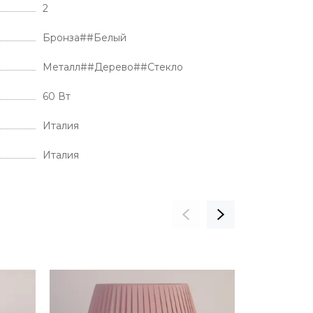
2
Бронза##Белый
Металл##Дерево##Стекло
60 Вт
Италия
Италия