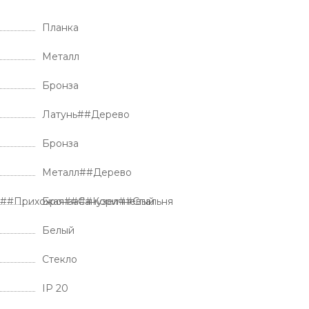
Планка
Металл
Бронза
Латунь##Дерево
Бронза
Металл##Дерево
я##Прихожая##Санузел##Спальня
Бронза##Коричневый
Белый
Стекло
IP 20