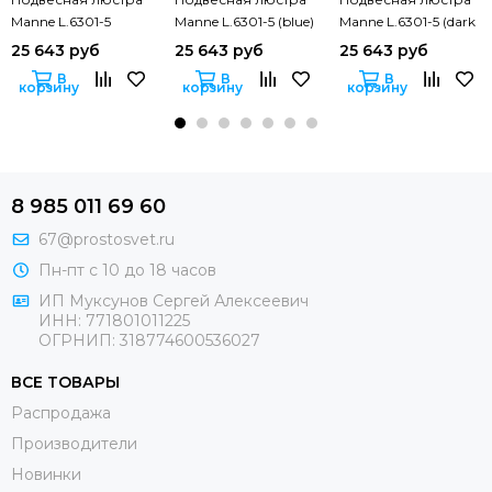
Manne L.6301-5
Manne L.6301-5 (blue)
Manne L.6301-5 (dark
(black)
blue)
25 643 руб
25 643 руб
25 643 руб
В
В
В
корзину
корзину
корзину
8 985 011 69 60
67@prostosvet.ru
Пн-пт с 10 до 18 часов
ИП Муксунов Сергей Алексеевич
ИНН: 771801011225
ОГРНИП: 318774600536027
ВСЕ ТОВАРЫ
Распродажа
Производители
Новинки