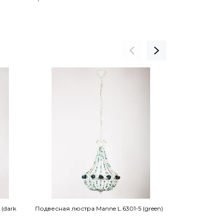
(dark
Подвесная люстра Manne L.6301-5 (green)
Подвесная люс
YELLOW