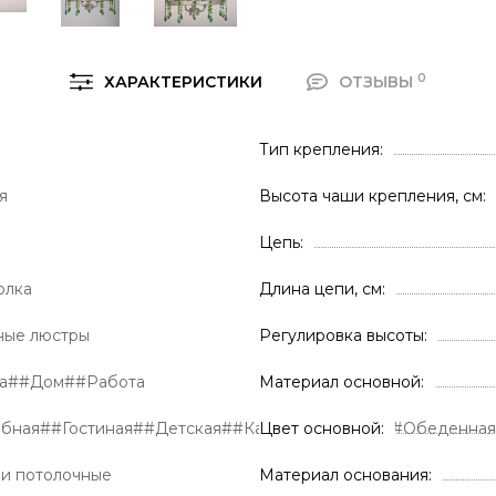
0
ХАРАКТЕРИСТИКИ
ОТЗЫВЫ
Тип крепления
я
Высота чаши крепления, см
Цепь
олка
Длина цепи, см
ные люстры
Регулировка высоты
ра##Дом##Работа
Материал основной
обная##Гостиная##Детская##Кабинет##Кухня##Обеденна
Цвет основной
и потолочные
Материал основания