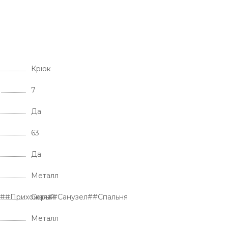
Крюк
7
Да
63
Да
Металл
я##Прихожая##Санузел##Спальня
Серый
Металл