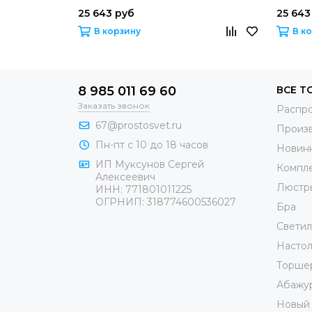
25 643 руб
25 643
В корзину
В к
8 985 011 69 60
ВСЕ Т
Заказать звонок
Распр
67@prostosvet.ru
Произ
Пн-пт с 10 до 18 часов
Новин
ИП Муксунов Сергей
Компл
Алексеевич
Люстр
ИНН: 771801011225
ОГРНИП: 318774600536027
Бра
Светил
Настол
Торше
Абажу
Новый