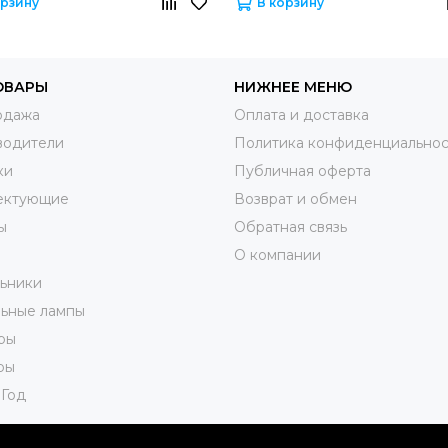
орзину
В корзину
ОВАРЫ
НИЖНЕЕ МЕНЮ
одажа
Оплата и доставка
водители
Политика конфиденциальнос
ки
Публичная оферта
ектующие
Возврат и обмен
ы
Обратная связь
О компании
ьники
ьные лампы
ры
ры
 Год