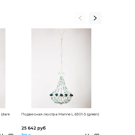
(dark
Подвесная люстра Manne L.6301-5 (green)
Подвесная люс
YELLOW
25 642 руб
25 643 руб