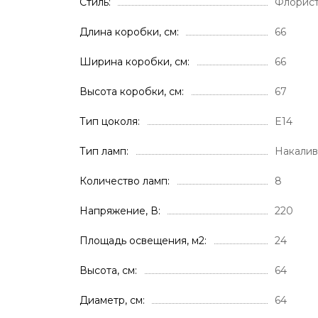
Стиль
Флорис
Длина коробки, см
66
Ширина коробки, см
66
Высота коробки, см
67
Тип цоколя
E14
Тип ламп
Накали
Количество ламп
8
Напряжение, В
220
Площадь освещения, м2
24
Высота, см
64
Диаметр, см
64