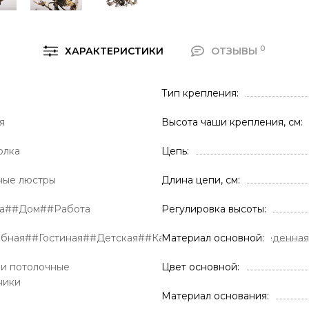
0
ХАРАКТЕРИСТИКИ
ОТЗЫВЫ
Тип крепления
я
Высота чаши крепления, см
олка
Цепь
ные люстры
Длина цепи, см
ра##Дом##Работа
Регулировка высоты
обная##Гостиная##Детская##Кабинет##Кухня##Обеденна
Материал основной
и потолочные
Цвет основной
ники
Материал основания