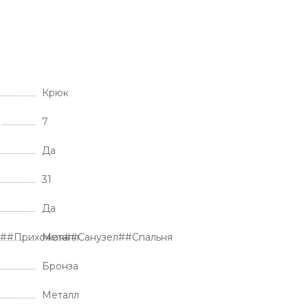
Крюк
7
Да
31
Да
я##Прихожая##Санузел##Спальня
Металл
Бронза
Металл