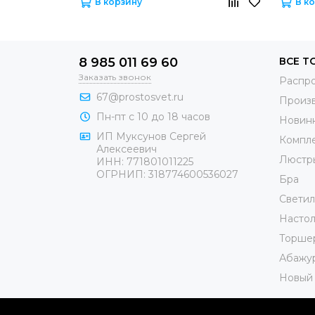
В корзину
В к
8 985 011 69 60
ВСЕ Т
Заказать звонок
Распр
67@prostosvet.ru
Произ
Пн-пт с 10 до 18 часов
Новин
ИП Муксунов Сергей
Компл
Алексеевич
Люстр
ИНН: 771801011225
ОГРНИП: 318774600536027
Бра
Светил
Настол
Торше
Абажу
Новый