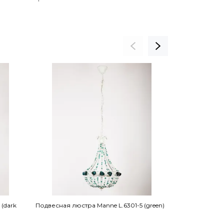
(dark
Подвесная люстра Manne L.6301-5 (green)
Подвесная люс
YELLOW