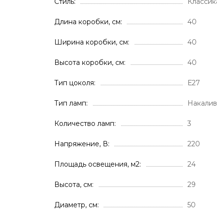
Стиль
Классик
Длина коробки, см
40
Ширина коробки, см
40
Высота коробки, см
40
Тип цоколя
Е27
Тип ламп
Накали
Количество ламп
3
Напряжение, В
220
Площадь освещения, м2
24
Высота, см
29
Диаметр, см
50