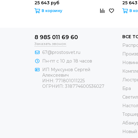
25 643 руб
25 643
В корзину
В к
8 985 011 69 60
ВСЕ Т
Заказать звонок
Распр
67@prostosvet.ru
Произ
Пн-пт с 10 до 18 часов
Новин
ИП Муксунов Сергей
Компл
Алексеевич
Люстр
ИНН: 771801011225
ОГРНИП: 318774600536027
Бра
Светил
Настол
Торше
Абажу
Новый