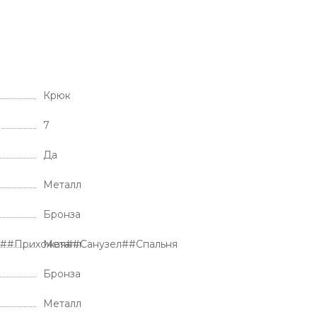
Крюк
7
Да
Металл
Бронза
я##Прихожая##Санузел##Спальня
Металл
Бронза
Металл