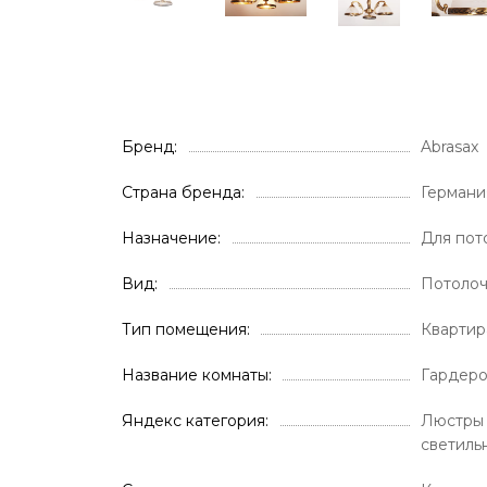
Бренд
Abrasax
Страна бренда
Германи
Назначение
Для пот
Вид
Потолоч
Тип помещения
Кварти
Название комнаты
Гардер
Яндекс категория
Люстры 
светиль