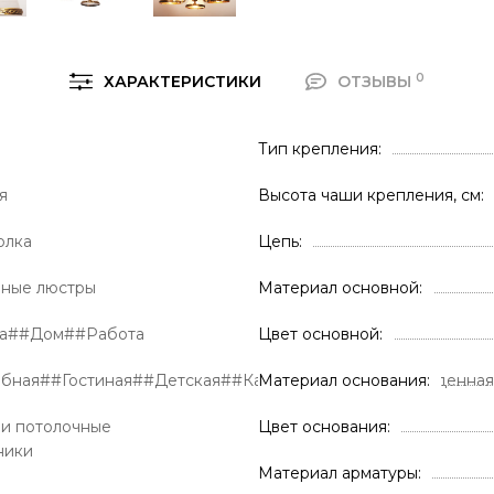
0
ХАРАКТЕРИСТИКИ
ОТЗЫВЫ
Тип крепления
я
Высота чаши крепления, см
олка
Цепь
ные люстры
Материал основной
ра##Дом##Работа
Цвет основной
обная##Гостиная##Детская##Кабинет##Кухня##Обеденна
Материал основания
и потолочные
Цвет основания
ники
Материал арматуры