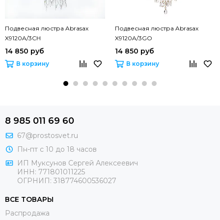
Подвесная люстра Abrasax
Подвесная люстра Abrasax
X9120A/3CH
X9120A/3GO
14 850 руб
14 850 руб
В корзину
В корзину
8 985 011 69 60
67@prostosvet.ru
Пн-пт с 10 до 18 часов
ИП Муксунов Сергей Алексеевич
ИНН: 771801011225
ОГРНИП: 318774600536027
ВСЕ ТОВАРЫ
Распродажа