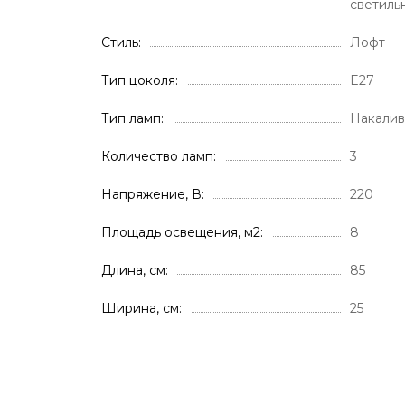
светиль
Стиль
Лофт
Тип цоколя
E27
Тип ламп
Накалив
Количество ламп
3
Напряжение, В
220
Площадь освещения, м2
8
Длина, см
85
Ширина, см
25