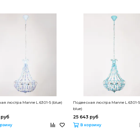
ая люстра Manne L.6301-5 (blue)
Подвесная люстра Manne L.6301-5 
blue)
 руб
25 643 руб
орзину
В корзину