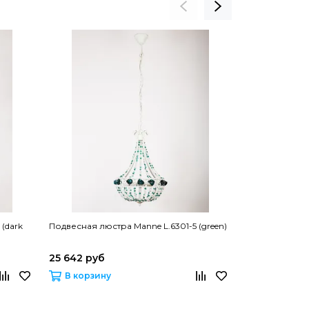
(dark
Подвесная люстра Manne L.6301-5 (green)
Подвесная люс
YELLOW
25 642 руб
25 643 руб
В корзину
В корзину