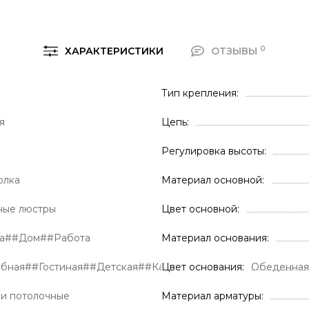
0
ХАРАКТЕРИСТИКИ
ОТЗЫВЫ
Тип крепления
я
Цепь
Регулировка высоты
олка
Материал основной
ные люстры
Цвет основной
ра##Дом##Работа
Материал основания
обная##Гостиная##Детская##Кабинет##Кухня##Обеденна
Цвет основания
и потолочные
Материал арматуры