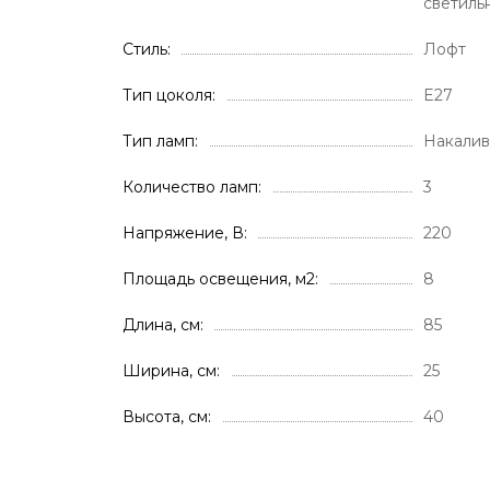
светиль
Стиль
Лофт
Тип цоколя
E27
Тип ламп
Накали
Количество ламп
3
Напряжение, В
220
Площадь освещения, м2
8
Длина, см
85
Ширина, см
25
Высота, см
40