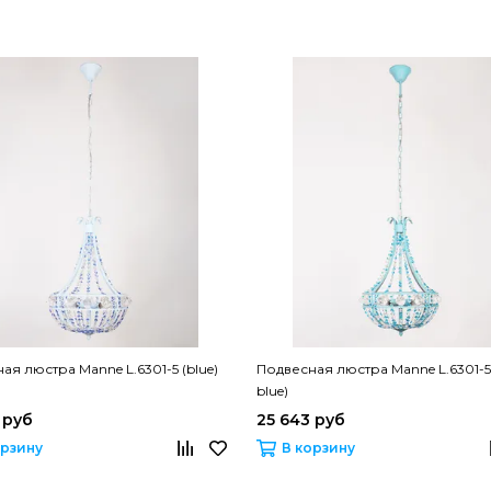
ая люстра Manne L.6301-5 (blue)
Подвесная люстра Manne L.6301-5 
blue)
 руб
25 643 руб
орзину
В корзину