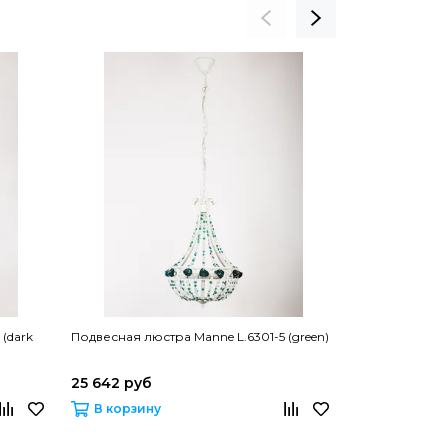
(dark
Подвесная люстра Manne L.6301-5 (green)
Подвесная люс
YELLOW
25 642 руб
25 643 руб
В корзину
В корзину