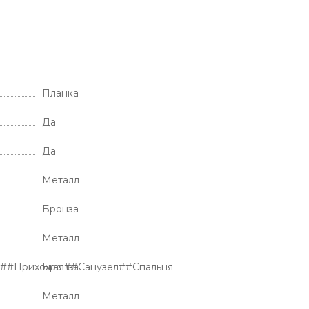
Планка
Да
Да
Металл
Бронза
Металл
я##Прихожая##Санузел##Спальня
Бронза
Металл