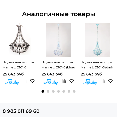
Аналогичные товары
Подвесная люстра
Подвесная люстра
Подвесная люстра
Manne L.6301-5
Manne L.6301-5 (blue)
Manne L.6301-5 (dark
(black)
blue)
25 643 руб
25 643 руб
25 643 руб
В
В
В
корзину
корзину
корзину
8 985 011 69 60