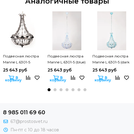
Аналогичные товары
Подвесная люстра
Подвесная люстра
Подвесная люстра
Manne L.6301-5
Manne L.6301-5 (blue)
Manne L.6301-5 (dark
(black)
blue)
25 643 руб
25 643 руб
25 643 руб
В
В
В
корзину
корзину
корзину
8 985 011 69 60
67@prostosvet.ru
Пн-пт с 10 до 18 часов