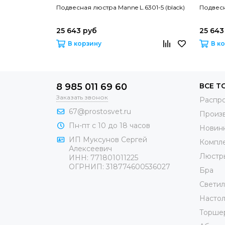
Подвесная люстра Manne L.6301-5 (black)
Подвесн
25 643 руб
25 643
В корзину
В к
8 985 011 69 60
ВСЕ Т
Заказать звонок
Распр
67@prostosvet.ru
Произ
Пн-пт с 10 до 18 часов
Новин
ИП Муксунов Сергей
Компл
Алексеевич
Люстр
ИНН: 771801011225
ОГРНИП: 318774600536027
Бра
Светил
Настол
Торше