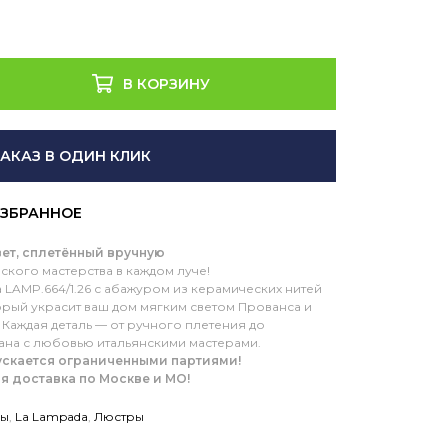
В КОРЗИНУ
ЗАКАЗ В ОДИН КЛИК
Свет, сплетённый вручную
ского мастерства в каждом луче!
 LAMP.664/1.26 с абажуром из керамических нитей
орый украсит ваш дом мягким светом Прованса и
 Каждая деталь — от ручного плетения до
ана с любовью итальянскими мастерами.
ускается ограниченными партиями!
ая доставка по Москве и МО!
ры
,
La Lampada
,
Люстры