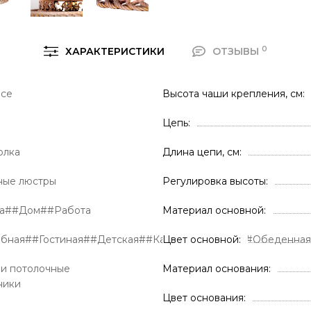
0
ХАРАКТЕРИСТИКИ
ОТЗЫВЫ
uce
Высота чаши крепления, см
Цепь
олка
Длина цепи, см
ные люстры
Регулировка высоты
ра##Дом##Работа
Материал основной
обная##Гостиная##Детская##Кабинет##Кухня##Обеденна
Цвет основной
и потолочные
Материал основания
ники
Цвет основания