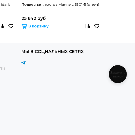
(dark
Подвесная люстра Manne L.6301-5 (green)
Подвесная люс
YELLOW
25 642 руб
25 643 руб
В корзину
В корзину
МЫ В СОЦИАЛЬНЫХ СЕТЯХ
ти
Закажите
звонок