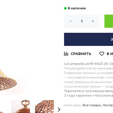
La Lampada LAMP.664/1.26: 
Почувствуйте магию венециан
Подвесная люстра La Lampada
— это редкий экземпляр, кот
станет фамильной ценностью.
позолоченной латуни — созд
Торопитесь: коллекция вып
2 года гарантии + бесплатн
Категории:
Все товары
,
Люст