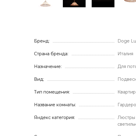
Бренд
Doge L
Страна бренда
Италия
Назначение
Для пот
Вид
Подвес
Тип помещения
Кварти
Название комнаты
Гардер
Яндекс категория
Люстры 
светиль