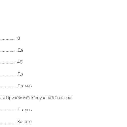
8
Да
48
Да
Латунь
я##Прихожая##Санузел##Спальня
Золото
Латунь
Золото