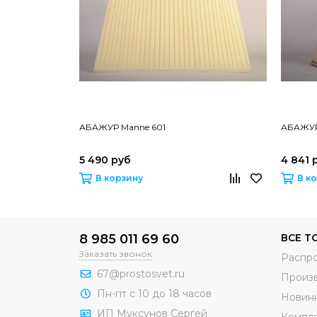
АБАЖУР Manne 601
АБАЖУР
5 490 руб
4 841 
В корзину
В к
8 985 011 69 60
ВСЕ Т
Заказать звонок
Распр
67@prostosvet.ru
Произ
Пн-пт с 10 до 18 часов
Новин
ИП Муксунов Сергей