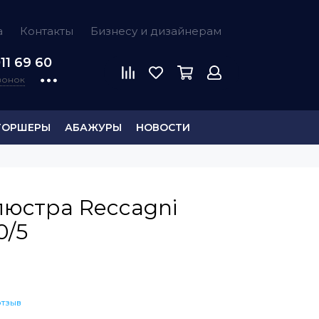
а
Контакты
Бизнесу и дизайнерам
11 69 60
звонок
ТОРШЕРЫ
АБАЖУРЫ
НОВОСТИ
люстра Reccagni
0/5
отзыв