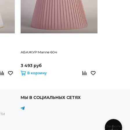
АБАЖУР Manne 604
АБАЖУР Mann
3 493 руб
2 694 руб
В корзину
В корзину
МЫ В СОЦИАЛЬНЫХ СЕТЯХ
ти
Закажите
звонок