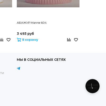
АБАЖУР Manne 604
АБАЖУР Mann
3 493 руб
2 694 руб
В корзину
В корзину
МЫ В СОЦИАЛЬНЫХ СЕТЯХ
ти
Закажите
звонок