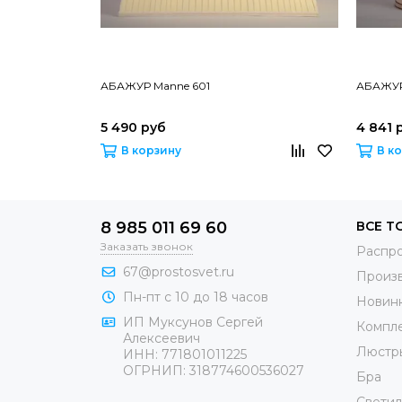
АБАЖУР Manne 601
АБАЖУР
5 490 руб
4 841 
В корзину
В к
8 985 011 69 60
ВСЕ Т
Заказать звонок
Распр
67@prostosvet.ru
Произ
Пн-пт с 10 до 18 часов
Новин
ИП Муксунов Сергей
Компл
Алексеевич
Люстр
ИНН: 771801011225
ОГРНИП: 318774600536027
Бра