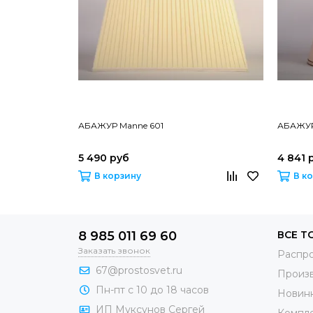
АБАЖУР Manne 601
АБАЖУР
5 490 руб
4 841 
В корзину
В к
8 985 011 69 60
ВСЕ Т
Заказать звонок
Распр
67@prostosvet.ru
Произ
Пн-пт с 10 до 18 часов
Новин
ИП Муксунов Сергей