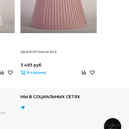
АБАЖУР Manne 604
АБАЖУР Mann
3 493 руб
2 694 руб
В корзину
В корзину
МЫ В СОЦИАЛЬНЫХ СЕТЯХ
ти
Закажите
звонок