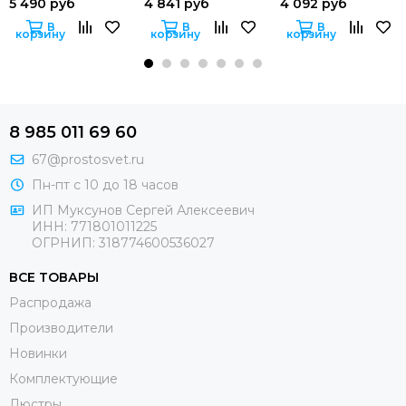
5 490 руб
4 841 руб
4 092 руб
В
В
В
корзину
корзину
корзину
8 985 011 69 60
67@prostosvet.ru
Пн-пт с 10 до 18 часов
ИП Муксунов Сергей Алексеевич
ИНН: 771801011225
ОГРНИП: 318774600536027
ВСЕ ТОВАРЫ
Распродажа
Производители
Новинки
Комплектующие
Люстры