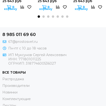
25 643 руб
25 643 руб
25 643 руб
В
В
В
корзину
корзину
корзину
8 985 011 69 60
67@prostosvet.ru
Пн-пт с 10 до 18 часов
ИП Муксунов Сергей Алексеевич
ИНН: 771801011225
ОГРНИП: 318774600536027
ВСЕ ТОВАРЫ
Распродажа
Производители
Новинки
Комплектующие
Люстры