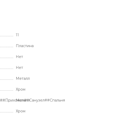
11
Пластина
Нет
Нет
Металл
Хром
я##Прихожая##Санузел##Спальня
Металл
Хром