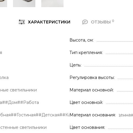
0
ХАРАКТЕРИСТИКИ
ОТЗЫВЫ
Высота, см
я
Тип крепления
Цепь
олка
Регулировка высоты
ные светильники
Материал основной
ра##Дом##Работа
Цвет основной
обная##Гостиная##Детская##Кабинет##Кухня##Обеденна
Материал основания
астенные светильники
Цвет основания