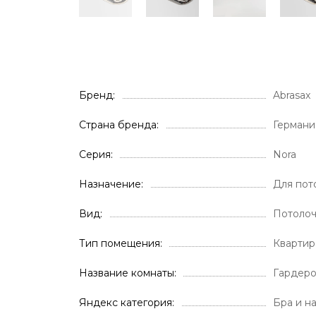
Бренд
Abrasax
Страна бренда
Германи
Серия
Nora
Назначение
Для пот
Вид
Потолоч
Тип помещения
Кварти
Название комнаты
Гардер
Яндекс категория
Бра и н