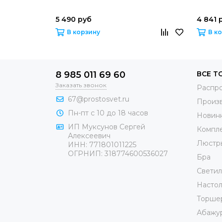
5 490 руб
4 841 
В корзину
В к
8 985 011 69 60
ВСЕ Т
Заказать звонок
Распр
67@prostosvet.ru
Произ
Пн-пт с 10 до 18 часов
Новин
ИП Муксунов Сергей
Компл
Алексеевич
Люстр
ИНН: 771801011225
ОГРНИП: 318774600536027
Бра
Светил
Настол
Торше
Абажу