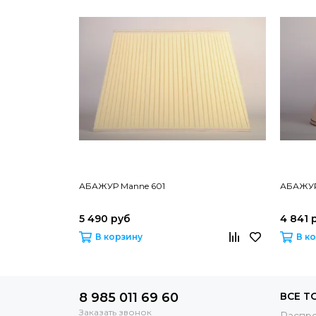
АБАЖУР Manne 601
АБАЖУР
5 490 руб
4 841 
В корзину
В к
8 985 011 69 60
ВСЕ Т
Заказать звонок