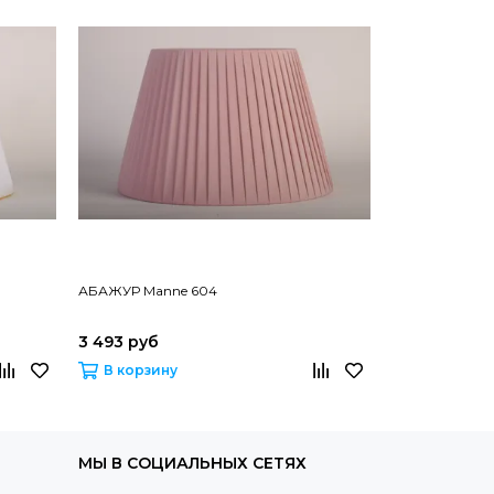
АБАЖУР Manne 604
АБАЖУР Mann
3 493 руб
2 694 руб
В корзину
В корзину
МЫ В СОЦИАЛЬНЫХ СЕТЯХ