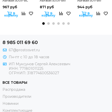
Abrasax 5009-BL
Abrasax 5009-BR
Abrasax 5011-BR
967 руб
871 руб
944 руб
В
В
В
корзину
корзину
корзину
8 985 011 69 60
67@prostosvet.ru
Пн-пт с 10 до 18 часов
ИП Муксунов Сергей Алексеевич
ИНН: 771801011225
ОГРНИП: 318774600536027
ВСЕ ТОВАРЫ
Распродажа
Производители
Новинки
Комплектующие