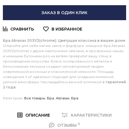
ЗАКАЗ В ОДИН КЛИК
Бра Abrasax 2031/2(chrome): Цветущая классика в вашем доме
Откройте для себя магию света и фарфора: изящное бра Abrasax
2031/2(chrome) с двумя лампочками-свечами, в прозрачных чашах,
и нежными бутонами роз на ветвях превратит вашу стену в
произведение искусства. Блеск полированного металла и
белоснежная лепнина создают неповторимый тандем
современной роскоши и классической нежности. Площадь
освещения 4 м² идеально подходит для создания интимной,
уютной атмосферы. Наслаждайтесь вечной эстетикой
с гарантией
2 года.
Категории:
Все товары
,
Бра
,
Abrasax
,
Бра
ОПИСАНИЕ
ХАРАКТЕРИСТИКИ
0
ОТЗЫВЫ