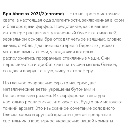
Бра Abrasax 2031/2(chrome)
— это не просто источник
света, а настоящая ода элегантности, заключенная в хром
и благородный фарфор. Представьте, как в вашем
интерьере расцветает утонченный букет: от сияющей,
зеркальной основы бра отходят четыре изящных, словно
живых, стебля. Два нижних стержня бережно держат
матовые лампы-свечи, у подножия которых
расположились прозрачные стеклянные чаши. Они
переливаются и дробят свет на тысячи мягких бликов,
создавая вокруг теплую, живую атмосферу.
Но главное очарование скрыто наверху: две
металлические ветви украшены бутонами и
белоснежными розами. Их фарфоровая текстура
настолько реалистична, что кажется, будто они источают
тонкий аромат. Это изысканное сочетание холодного
блеска хрома и хрупкой красоты цветов превращает
светильник в ювелирное украшение вашей комнаты.