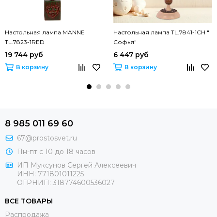
Настольная лампа MANNE
Настольная лампа TL.7841-1CH "
TL.7823-1RED
Софья"
19 744 руб
6 447 руб
В корзину
В корзину
8 985 011 69 60
67@prostosvet.ru
Пн-пт с 10 до 18 часов
ИП Муксунов Сергей Алексеевич
ИНН: 771801011225
ОГРНИП: 318774600536027
ВСЕ ТОВАРЫ
Распродажа