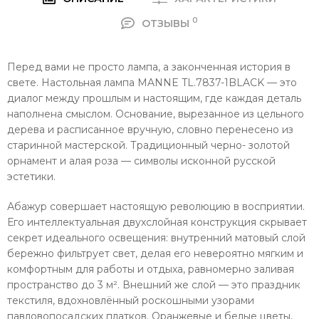
0
ОТЗЫВЫ
Перед вами не просто лампа, а законченная история в
свете. Настольная лампа MANNE TL.7837-1BLACK — это
диалог между прошлым и настоящим, где каждая деталь
наполнена смыслом. Основание, вырезанное из цельного
дерева и расписанное вручную, словно перенесено из
старинной мастерской. Традиционный черно- золотой
орнамент и алая роза — символы исконной русской
эстетики.
Абажур совершает настоящую революцию в восприятии.
Его интеллектуальная двухслойная конструкция скрывает
секрет идеального освещения: внутренний матовый слой
бережно фильтрует свет, делая его невероятно мягким и
комфортным для работы и отдыха, равномерно заливая
пространство до 3 м². Внешний же слой — это праздник
текстиля, вдохновлённый роскошными узорами
павловопосадских платков. Оранжевые и белые цветы,