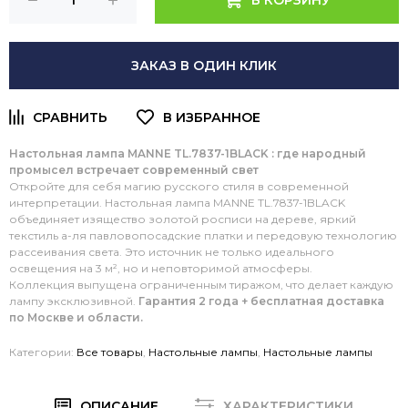
ЗАКАЗ В ОДИН КЛИК
Настольная лампа MANNE TL.7837-1BLACK : где народный
промысел встречает современный свет
Откройте для себя магию русского стиля в современной
интерпретации. Настольная лампа MANNE TL.7837-1BLACK
объединяет изящество золотой росписи на дереве, яркий
текстиль а-ля павловопосадские платки и передовую технологию
рассеивания света. Это источник не только идеального
освещения на 3 м², но и неповторимой атмосферы.
Коллекция выпущена ограниченным тиражом, что делает каждую
лампу эксклюзивной.
Гарантия 2 года + бесплатная доставка
по Москве и области.
Категории:
Все товары
,
Настольные лампы
,
Настольные лампы
ОПИСАНИЕ
ХАРАКТЕРИСТИКИ